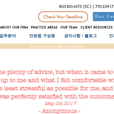
803.810.4373 (SC) | 770.239
Check Your Deadline
Our Co
ABOUT OUR FIRM
PRACTICE AREAS
OUR TEAM
CLIENT RESOURCES
업무분야
안로펌 구성원
공지사항 / 블로그
인
Translate this page into English
e plenty of advice, but when it came to
 up to me and what I felt comfortable wi
s least stressful as possible for me, and
was perfectly satisfied with the outcome
May 29, 2017
- Anonymous -