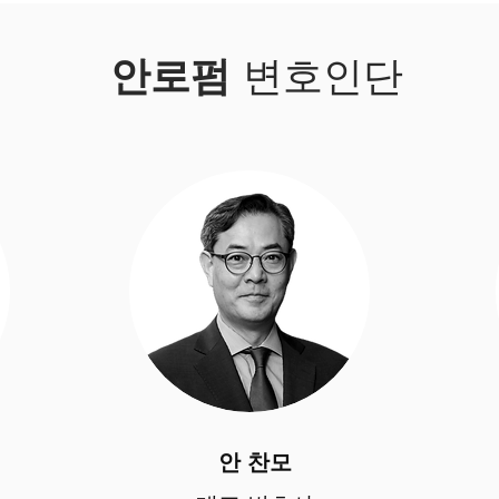
안로펌
변호인단
안 찬모