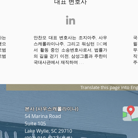
대표 변호사
사는
안찬모 대표 변호사는 조지아주, 사우
국
했으
스캐롤라이나주, 그리고 워싱턴 D.C.에
윌
모범
서 활동 중인 소송변호사로서, 법률가
무
모범
의 길을 걷기 이전, 삼성그룹과 주한미
직
국대사관에서 재직하며 . . .
주
Translate this page into Eng
본사 (사우스캐롤라이나)
54 Marina Road
Suite 105
Lake Wylie, SC 29710