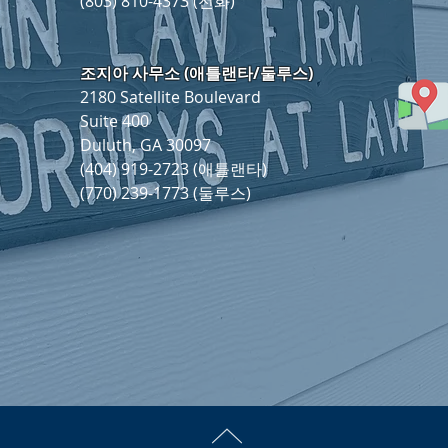
(803) 810-4373 (전화)
조지아 사무소 (애틀랜타/둘루스)
2180 Satellite Boulevard
Suite 400
Duluth, GA 30097
(404) 919-2723 (애틀랜타)
(770) 239-1773 (둘루스)