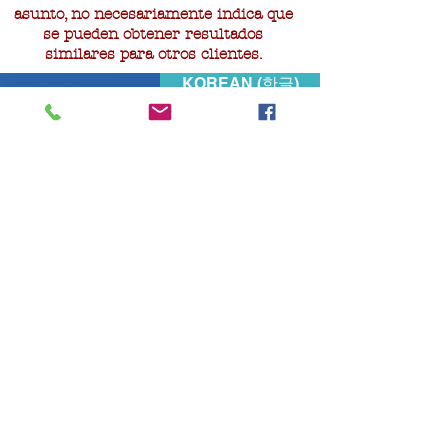
asunto, no necesariamente indica que
se pueden obtener resultados
similares para otros clientes.
KOREAN (한글)
CONTACT
AHN
LAW FIRM,
LLC
Principal Office (South Carolina):
54 Marina Road
Suite 105
Lake Wylie, SC 29710
803.810.4373 (Phone)
Georgia Office (Atlanta/Duluth):
2180 Satellite Boulevard
Suite 400
Duluth, GA 30097
404.919.2723
(Atlanta)